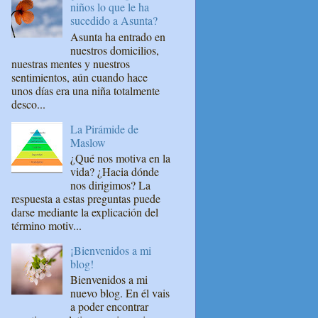
niños lo que le ha
sucedido a Asunta?
Asunta ha entrado en
nuestros domicilios,
nuestras mentes y nuestros
sentimientos, aún cuando hace
unos días era una niña totalmente
desco...
La Pirámide de
Maslow
¿Qué nos motiva en la
vida? ¿Hacia dónde
nos dirigimos? La
respuesta a estas preguntas puede
darse mediante la explicación del
término motiv...
¡Bienvenidos a mi
blog!
Bienvenidos a mi
nuevo blog. En él vais
a poder encontrar