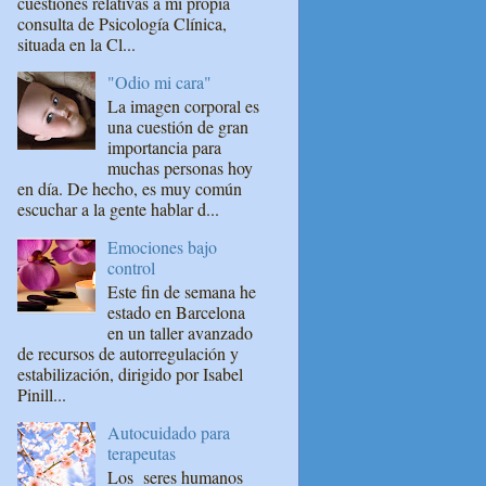
cuestiones relativas a mi propia
consulta de Psicología Clínica,
situada en la Cl...
"Odio mi cara"
La imagen corporal es
una cuestión de gran
importancia para
muchas personas hoy
en día. De hecho, es muy común
escuchar a la gente hablar d...
Emociones bajo
control
Este fin de semana he
estado en Barcelona
en un taller avanzado
de recursos de autorregulación y
estabilización, dirigido por Isabel
Pinill...
Autocuidado para
terapeutas
Los seres humanos