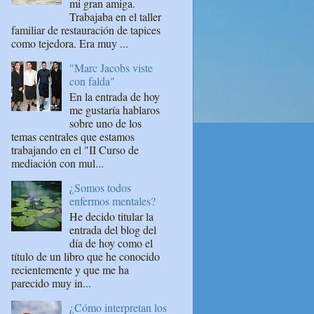
mi gran amiga.
Trabajaba en el taller
familiar de restauración de tapices
como tejedora. Era muy ...
"Marc Jacobs viste
con falda"
En la entrada de hoy
me gustaría hablaros
sobre uno de los
temas centrales que estamos
trabajando en el "II Curso de
mediación con mul...
¿Somos todos
enfermos mentales?
He decido titular la
entrada del blog del
día de hoy como el
título de un libro que he conocido
recientemente y que me ha
parecido muy in...
¿Cómo interpretan los