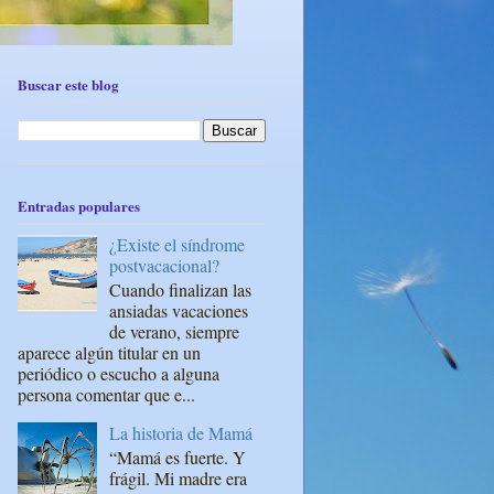
Buscar este blog
Entradas populares
¿Existe el síndrome
postvacacional?
Cuando finalizan las
ansiadas vacaciones
de verano, siempre
aparece algún titular en un
periódico o escucho a alguna
persona comentar que e...
La historia de Mamá
“Mamá es fuerte. Y
frágil. Mi madre era