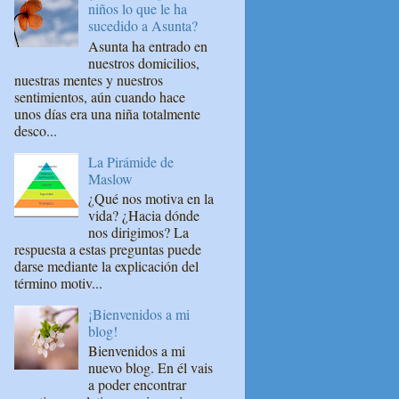
niños lo que le ha
sucedido a Asunta?
Asunta ha entrado en
nuestros domicilios,
nuestras mentes y nuestros
sentimientos, aún cuando hace
unos días era una niña totalmente
desco...
La Pirámide de
Maslow
¿Qué nos motiva en la
vida? ¿Hacia dónde
nos dirigimos? La
respuesta a estas preguntas puede
darse mediante la explicación del
término motiv...
¡Bienvenidos a mi
blog!
Bienvenidos a mi
nuevo blog. En él vais
a poder encontrar