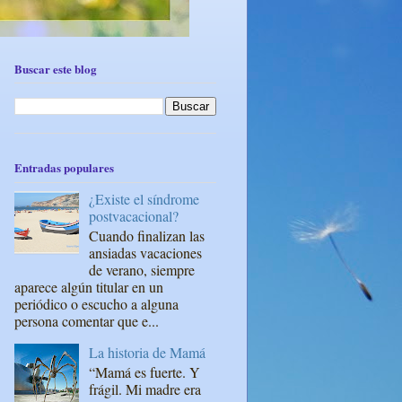
Buscar este blog
Entradas populares
¿Existe el síndrome
postvacacional?
Cuando finalizan las
ansiadas vacaciones
de verano, siempre
aparece algún titular en un
periódico o escucho a alguna
persona comentar que e...
La historia de Mamá
“Mamá es fuerte. Y
frágil. Mi madre era