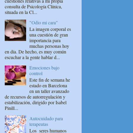
cuestiones relativas a mi propia
consulta de Psicología Clínica,
situada en la Cl...
"Odio mi cara"
La imagen corporal es
una cuestión de gran
importancia para
muchas personas hoy
en día. De hecho, es muy común
escuchar a la gente hablar d...
Emociones bajo
control
Este fin de semana he
estado en Barcelona
en un taller avanzado
de recursos de autorregulación y
estabilización, dirigido por Isabel
Pinill...
Autocuidado para
terapeutas
Los seres humanos