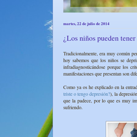
martes, 22 de julio de 2014
¿Los niños pueden tener
Tradicionalmente, era muy común pens
hoy sabemos que los niños se depri
infradiagnosticándose porque los cr
manifestaciones que presentan son dife
Como ya os he explicado en la entrad
triste o tengo depresión?
), la depresió
que la padece, por lo que es muy imp
sufriendo.