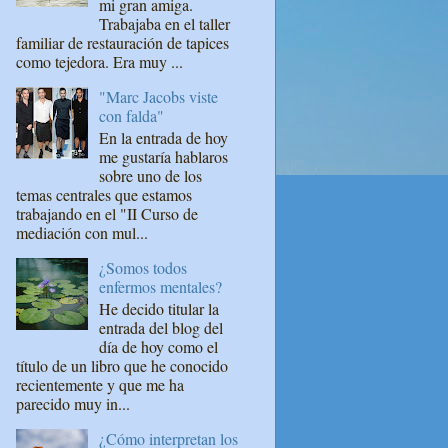
mi gran amiga.
Trabajaba en el taller
familiar de restauración de tapices
como tejedora. Era muy ...
"Marc Jacobs viste
con falda"
En la entrada de hoy
me gustaría hablaros
sobre uno de los
temas centrales que estamos
trabajando en el "II Curso de
mediación con mul...
¿Somos todos
enfermos mentales?
He decido titular la
entrada del blog del
día de hoy como el
título de un libro que he conocido
recientemente y que me ha
parecido muy in...
¿Cómo interpretan los