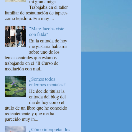
mi gran amiga.
Trabajaba en el taller
familiar de restauración de tapices
como tejedora. Era muy ...
"Marc Jacobs viste
con falda"
En la entrada de hoy
me gustaría hablaros
sobre uno de los
temas centrales que estamos
trabajando en el "II Curso de
mediación con mul...
¿Somos todos
enfermos mentales?
He decido titular la
entrada del blog del
día de hoy como el
título de un libro que he conocido
recientemente y que me ha
parecido muy in...
¿Cómo interpretan los