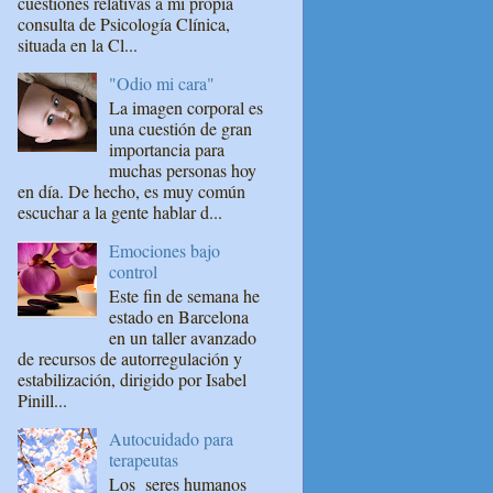
cuestiones relativas a mi propia
consulta de Psicología Clínica,
situada en la Cl...
"Odio mi cara"
La imagen corporal es
una cuestión de gran
importancia para
muchas personas hoy
en día. De hecho, es muy común
escuchar a la gente hablar d...
Emociones bajo
control
Este fin de semana he
estado en Barcelona
en un taller avanzado
de recursos de autorregulación y
estabilización, dirigido por Isabel
Pinill...
Autocuidado para
terapeutas
Los seres humanos