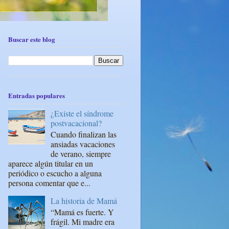
Buscar este blog
Entradas populares
¿Existe el síndrome
postvacacional?
Cuando finalizan las
ansiadas vacaciones
de verano, siempre
aparece algún titular en un
periódico o escucho a alguna
persona comentar que e...
La historia de Mamá
“Mamá es fuerte. Y
frágil. Mi madre era