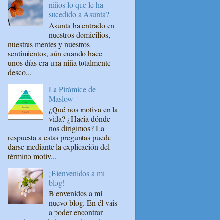
niños lo que le ha
sucedido a Asunta?
Asunta ha entrado en
nuestros domicilios,
nuestras mentes y nuestros
sentimientos, aún cuando hace
unos días era una niña totalmente
desco...
La Pirámide de
Maslow
¿Qué nos motiva en la
vida? ¿Hacia dónde
nos dirigimos? La
respuesta a estas preguntas puede
darse mediante la explicación del
término motiv...
¡Bienvenidos a mi
blog!
Bienvenidos a mi
nuevo blog. En él vais
a poder encontrar